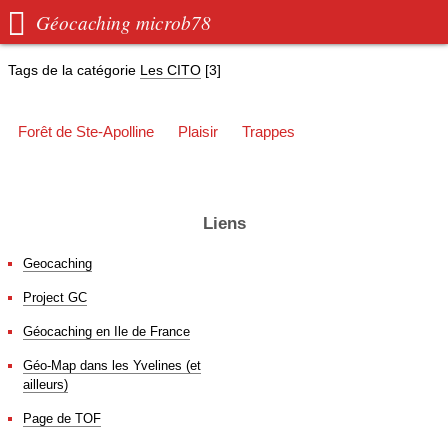

Géocaching microb78
Tags de la catégorie
Les CITO
[3]
Forêt de Ste-Apolline
Plaisir
Trappes
Liens
Geocaching
Project GC
Géocaching en Ile de France
Géo-Map dans les Yvelines (et
ailleurs)
Page de TOF