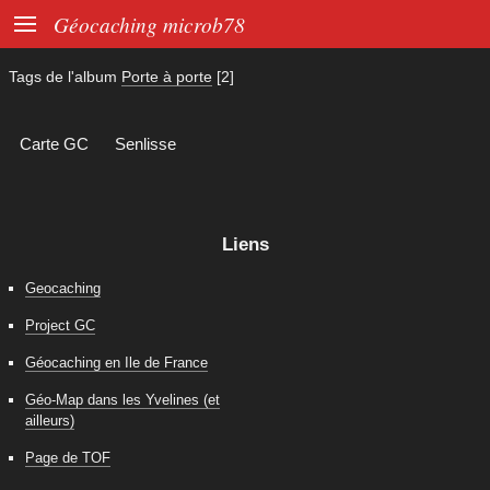

Géocaching microb78
Tags de l'album
Porte à porte
[2]
Carte GC
Senlisse
Liens
Geocaching
Project GC
Géocaching en Ile de France
Géo-Map dans les Yvelines (et
ailleurs)
Page de TOF