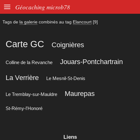

Géocaching microb78
Tags de
la galerie
combinés au tag
Elancourt
[9]
Carte GC
Coignières
Jouars-Pontchartrain
Colline de la Revanche
La Verrière
Le Mesnil-St-Denis
Maurepas
Le Tremblay-sur-Mauldre
St-Rémy-l'Honoré
Liens