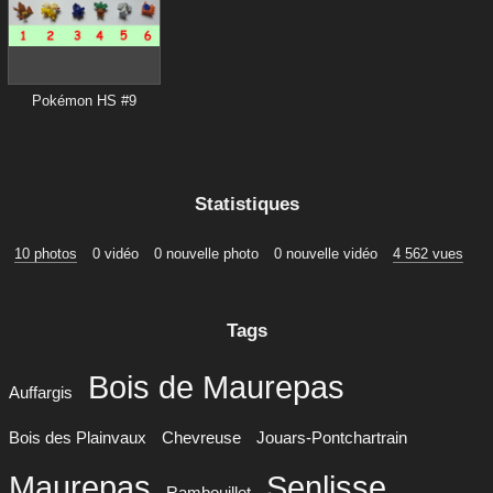
Pokémon HS #9
Statistiques
10 photos
0 vidéo
0 nouvelle photo
0 nouvelle vidéo
4 562 vues
Tags
Bois de Maurepas
Auffargis
Bois des Plainvaux
Chevreuse
Jouars-Pontchartrain
Maurepas
Senlisse
Rambouillet