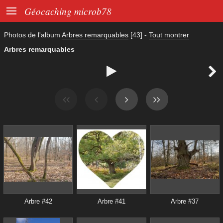

Géocaching microb78
Photos de l'album
Arbres remarquables
[43]
-
Tout montrer
Arbres remarquables


Arbre #42
Arbre #41
Arbre #37