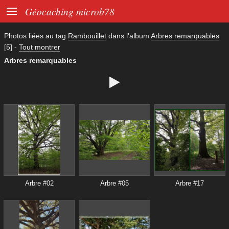

Géocaching microb78
Photos liées au tag
Rambouillet
dans l'album
Arbres remarquables
[5]
-
Tout montrer
Arbres remarquables

Arbre #02
Arbre #05
Arbre #17