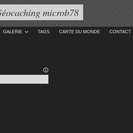
éocaching microb78
GALERIE
TAGS
CARTE DU MONDE
CONTACT
