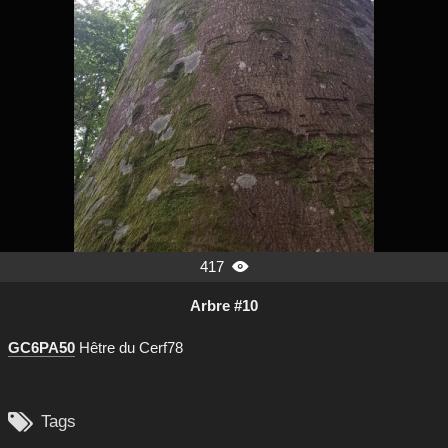
417

Arbre #10
GC6PA50
Hêtre du Cerf78

Tags