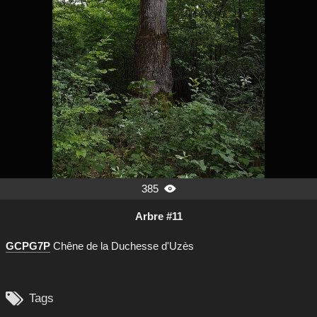
385

Arbre #11
GCPG7P
Chêne de la Duchesse d'Uzès

Tags