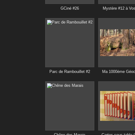
GCiné #26
Mystère #12 à Vo
Parc de Rambouillet #2
Ma 1000ème Géoc
Chêne des Marais
Cartes sous table 