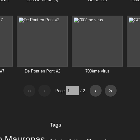
 #7
De Pont en Pont #2
700ème virus
Page
/
2
Tags
e Maurepas