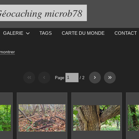
éocaching microb78
GALERIE
TAGS
CARTE DU MONDE
CONTACT
 montrer
Page
/
2