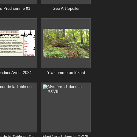
is Prudhomme #1
Géo Art Spoiler
endrier Avent 2024
Y a comme un lézard
r de la Table du Roi
Mystère #1 dans la XXVIII