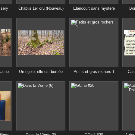
ssery
Chablis 1er cru (Nouveau)
Elancourt sans mystère
Bo
ache
On rigole, elle est bornée
Petits et gros rochers 1
Cal
(8ème
Dans la Vème (6)
GCiné #20
Autou