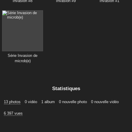
Invasion #8
Invasion #9
Invasion #1
Série Invasion de
microb(e)
Statistiques
13 photos
0 vidéo
1 album
0 nouvelle photo
0 nouvelle vidéo
6 397 vues