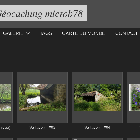
éocaching microb78
GALERIE
TAGS
CARTE DU MONDE
CONTACT
hivée)
Va lavoir ! #03
Va lavoir ! #04