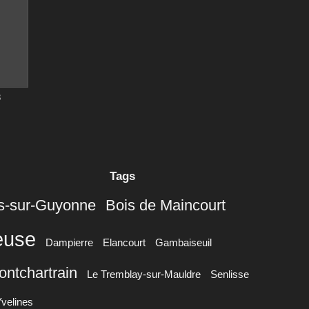
3
Tags
s-sur-Guyonne
Bois de Maincourt
euse
Dampierre
Elancourt
Gambaiseuil
ontchartrain
Le Tremblay-sur-Mauldre
Senlisse
Yvelines