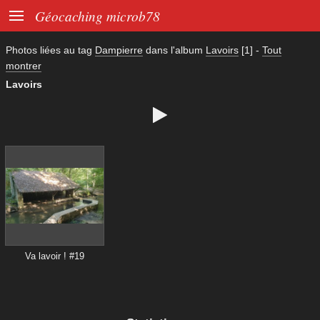

Géocaching microb78
Photos liées au tag
Dampierre
dans l'album
Lavoirs
[1]
-
Tout
montrer
Lavoirs

Va lavoir ! #19