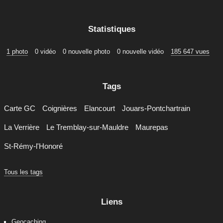
Statistiques
1 photo
0 vidéo
0 nouvelle photo
0 nouvelle vidéo
185 647 vues
Tags
Carte GC
Coignières
Elancourt
Jouars-Pontchartrain
La Verrière
Le Tremblay-sur-Mauldre
Maurepas
St-Rémy-l'Honoré
Tous les tags
Liens
Geocaching