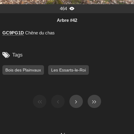
464

Arbre #42
GC9PG1D
Chêne du chas

Tags
Bois des Plainvaux
Les Essarts-le-Roi