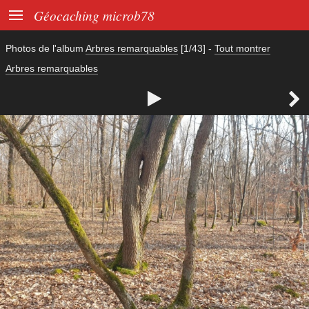

Géocaching microb78
Photos de l'album
Arbres remarquables
[1/43]
-
Tout montrer
Arbres remarquables

