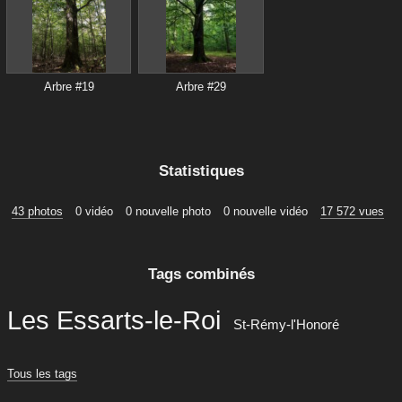
Arbre #19
Arbre #29
Statistiques
43 photos
0 vidéo
0 nouvelle photo
0 nouvelle vidéo
17 572 vues
Tags combinés
Les Essarts-le-Roi
St-Rémy-l'Honoré
Tous les tags