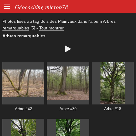

Géocaching microb78
Photos liées au tag
Bois des Plainvaux
dans l'album
Arbres
remarquables
[5]
-
Tout montrer
Arbres remarquables

Arbre #42
Arbre #39
Arbre #18