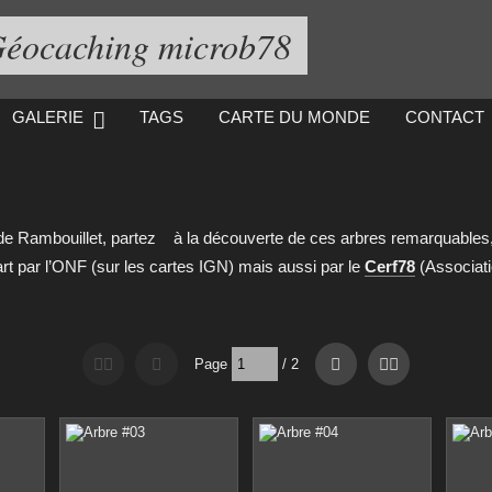
éocaching microb78
GALERIE
TAGS
CARTE DU MONDE
CONTACT
 de Rambouillet, partez
à la découverte de ces arbres remarquables,
art par l’ONF (sur les cartes IGN) mais aussi par le
Cerf78
(Associat
Page
/
2