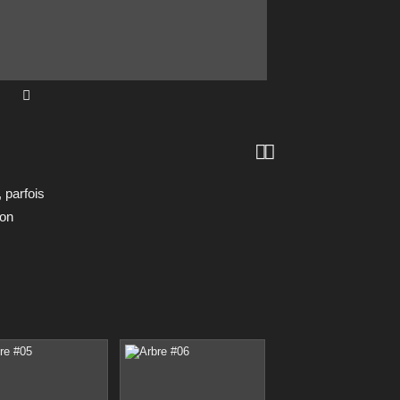


 parfois
ion