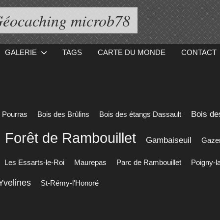
éocaching microb78
GALERIE
TAGS
CARTE DU MONDE
CONTACT
Bois de
 Pourras
Bois des Brûlins
Bois des étangs Dassault
Forêt de Rambouillet
Gambaiseuil
Gaze
Les Essarts-le-Roi
Maurepas
Parc de Rambouillet
Poigny-l
Yvelines
St-Rémy-l'Honoré