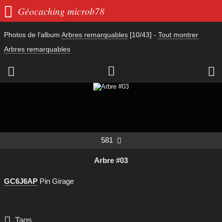

Géocaching microb78
Photos de l'album
Arbres remarquables
[10/43]
-
Tout montrer
Arbres remarquables



581

Arbre #03
GC6J6AP
Pin Girage

Tags