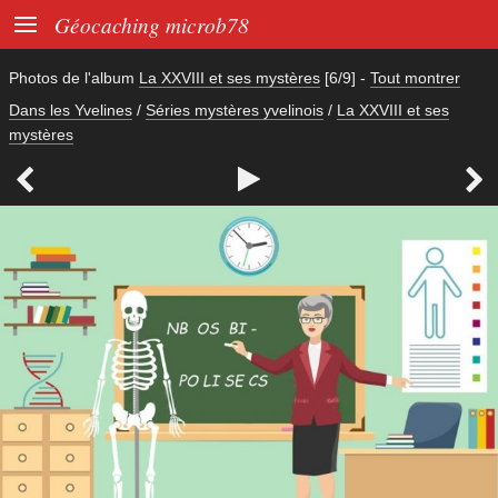

Géocaching microb78
Photos de l'album
La XXVIII et ses mystères
[6/9]
-
Tout montrer
Dans les Yvelines
/
Séries mystères yvelinois
/
La XXVIII et ses
mystères


