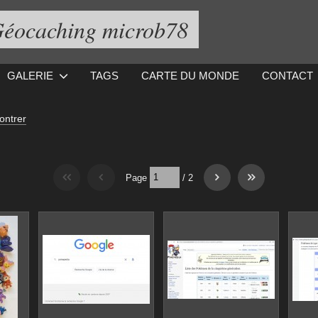
éocaching microb78
GALERIE
TAGS
CARTE DU MONDE
CONTACT
ontrer
Page
/
2