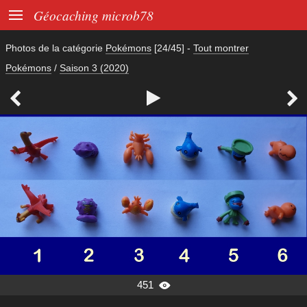

Géocaching microb78
Photos de la catégorie
Pokémons
[24/45]
-
Tout montrer
Pokémons
/
Saison 3 (2020)



451
