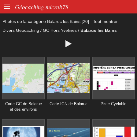

Géocaching microb78
Photos de la catégorie
Balaruc les Bains
[20]
-
Tout montrer
Divers Géocaching
/
GC Hors Yvelines
/
Balaruc les Bains

Carte GC de Balaruc
Carte IGN de Balaruc
Piste Cyclable
et des environs