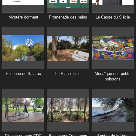
Mystère dormant
Promenade des bains
Le Casse du Siècle
Eolienne de Balaruc
Le Piano-Tiroir
Mosaïque des petits
poissons
Fitness au parc CDG
Balcon sur Frontignan
Sentier de la Vise