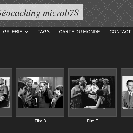
éocaching microb78
GALERIE
TAGS
CARTE DU MONDE
CONTACT
r
Film D
Film E