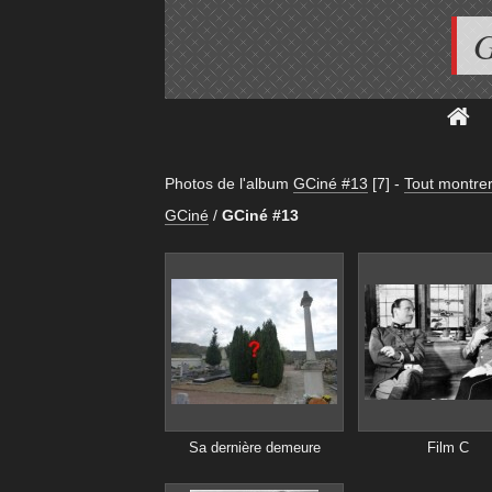
G
Photos de l'album
GCiné #13
[7]
-
Tout montre
GCiné
/
GCiné #13
Sa dernière demeure
Film C