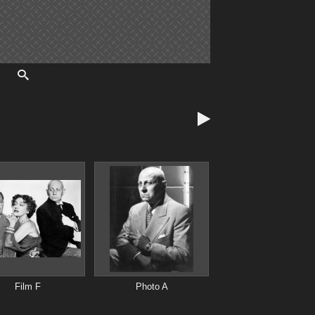

Film F
Photo A