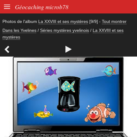

Géocaching microb78
Photos de l'album
La XXVIII et ses mystères
[9/9]
-
Tout montrer
Dans les Yvelines
/
Séries mystères yvelinois
/
La XXVIII et ses
mystères

