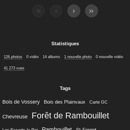
Statistiques
126 photos
0 vidéo
14 albums
1 nouvelle photo
0 nouvelle vidéo
41 273 vues
Tags
Bois de Vossery
Bois des Plainvaux
Carte GC
Forêt de Rambouillet
Chevreuse
Rambouillet
St-Forget
Les Essarts-le-Roi