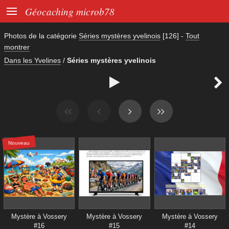

Géocaching microb78
Photos de la catégorie
Séries mystères yvelinois
[126]
-
Tout
montrer
Dans les Yvelines
/
Séries mystères yvelinois


Nouveau
Mystère à Vossery
Mystère à Vossery
Mystère à Vossery
#16
#15
#14