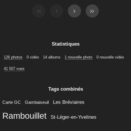
Statistiques
126 photos
0 vidéo
14 albums
1 nouvelle photo
0 nouvelle vidéo
41 507 vues
Tags combinés
Les Bréviaires
Carte GC
Gambaiseuil
Rambouillet
St-Léger-en-Yvelines