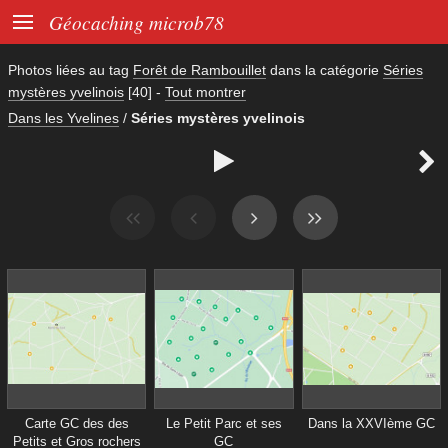

Géocaching microb78
Photos liées au tag
Forêt de Rambouillet
dans la catégorie
Séries
mystères yvelinois
[40]
-
Tout montrer
Dans les Yvelines
/
Séries mystères yvelinois


Carte GC des des
Le Petit Parc et ses
Dans la XXVIème GC
Petits et Gros rochers
GC