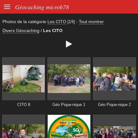

Géocaching microb78
Photos de la catégorie
Les CITO
[19]
-
Tout montrer
Divers Géocaching
/
Les CITO

CITO 8
Géo Pique-nique 1
Géo Pique-nique 2