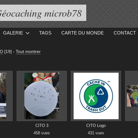
éocaching microb78
GALERIE
TAGS
CARTE DU MONDE
CONTACT
TO
[19]
-
Tout montrer
1
CITO 3
CITO Logo
458 vues
431 vues