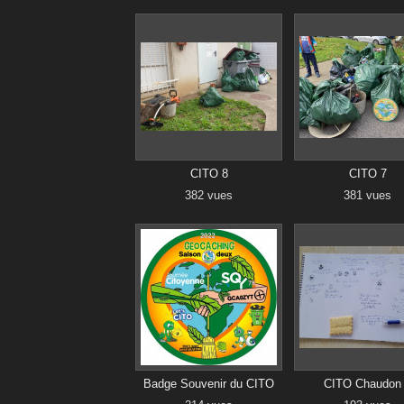
CITO 8
CITO 7
382 vues
381 vues
Badge Souvenir du CITO
CITO Chaudon