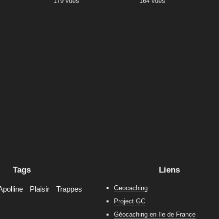
179 vues
164 vues
Tags
Liens
Geocaching
Apolline
Plaisir
Trappes
Project GC
Géocaching en Ile de France