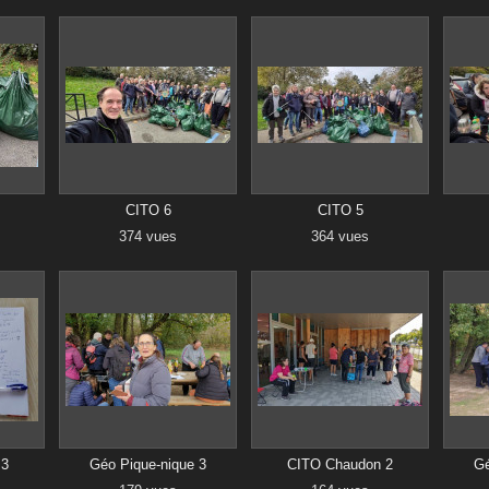
CITO 6
CITO 5
374 vues
364 vues
 3
Géo Pique-nique 3
CITO Chaudon 2
Gé