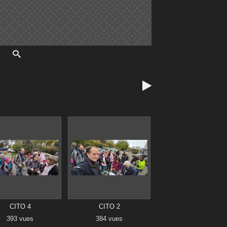

CITO 4
CITO 2
393 vues
384 vues