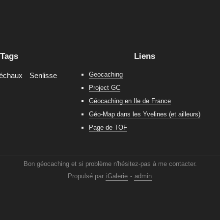
Tags
Liens
Geocaching
réchaux
Senlisse
Project GC
Géocaching en Ile de France
Géo-Map dans les Yvelines (et ailleurs)
Page de TOF
Bon géocaching et si problème n'hésitez-pas à me contacter.
Propulsé par
iGalerie
-
admin