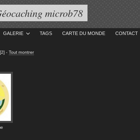
éocaching microb78
GALERIE
TAGS
CARTE DU MONDE
CONTACT
[2]
-
Tout montrer
he