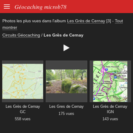

Géocaching microb78
Photos les plus vues dans l'album
Les Grès de Cernay
[3]
-
Tout
montrer
Circuits Géocaching
/
Les Grès de Cernay

Les Grès de Cernay
Les Gres de Cernay
Les Grès de Cernay
GC
IGN
175 vues
558 vues
143 vues