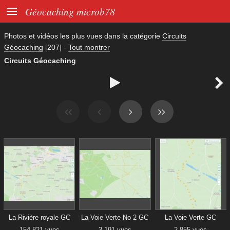

Géocaching microb78
Photos et vidéos les plus vues dans la catégorie
Circuits
Géocaching
[207]
-
Tout montrer
Circuits Géocaching


La Rivière royale GC
La Voie Verte No 2 GC
La Voie Verte GC
154 821 vues
3 191 vues
2 855 vues