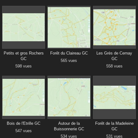
Petits et gros Rochers
Forêt du Claireau GC
Les Grès de Cernay
GC
GC
565 vues
598 vues
558 vues
Bois de l'Etrille GC
Autour de la
Forêt de la Madeleine
Buissonnerie GC
GC
547 vues
534 vues
531 vues