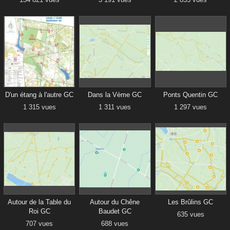
D'un étang à l'autre GC
Dans la Vème GC
Ponts Quentin GC
1 315 vues
1 311 vues
1 297 vues
Autour de la Table du
Autour du Chêne
Les Brûlins GC
Roi GC
Baudet GC
635 vues
707 vues
688 vues