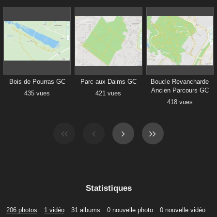
Bois de Pourras GC
Parc aux Daims GC
Boucle Revancharde
Ancien Parcours GC
435 vues
421 vues
418 vues
Statistiques
206 photos
1 vidéo
31 albums
0 nouvelle photo
0 nouvelle vidéo