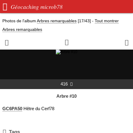

Géocaching microb78
Photos de l'album
Arbres remarquables
[17/43]
-
Tout montrer
Arbres remarquables



416

Arbre #10
GC6PA50
Hêtre du Cerf78

Tags