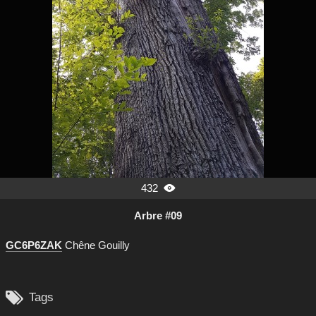
432

Arbre #09
GC6P6ZAK
Chêne Gouilly

Tags