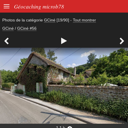

Géocaching microb78
Photos de la catégorie
GCiné
[19/90]
-
Tout montrer
GCiné
/
GCiné #56



1,1 k
