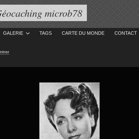
éocaching microb78
GALERIE
TAGS
CARTE DU MONDE
CONTACT
ntrer