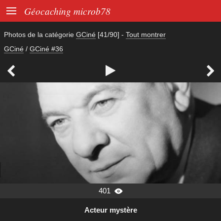

Géocaching microb78
Photos de la catégorie
GCiné
[41/90]
-
Tout montrer
GCiné
/
GCiné #36



401

Acteur mystère