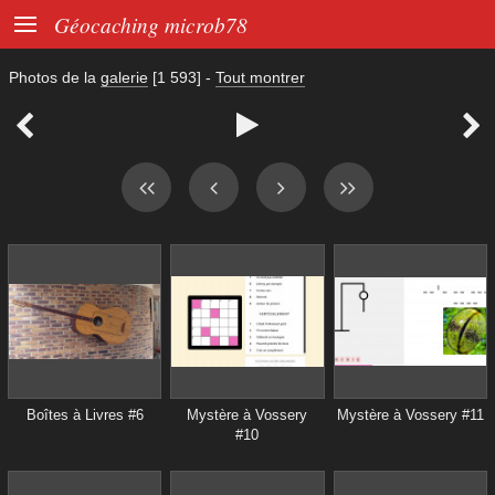

Géocaching microb78
Photos de la
galerie
[1 593]
-
Tout montrer



Boîtes à Livres #6
Mystère à Vossery
Mystère à Vossery #11
#10