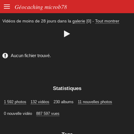

Géocaching microb78
Vidéos de moins de
28 jours
dans la
galerie
[0]
-
Tout montrer

Aucun fichier trouvé.
Statistiques
1 592 photos
132 vidéos
230 albums
11 nouvelles photos
0 nouvelle vidéo
887 597 vues