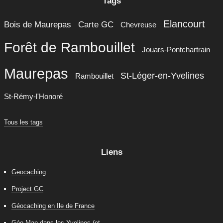
Tags
Elancourt
Bois de Maurepas
Carte GC
Chevreuse
Forêt de Rambouillet
Jouars-Pontchartrain
Maurepas
St-Léger-en-Yvelines
Rambouillet
St-Rémy-l'Honoré
Tous les tags
Liens
Geocaching
Project GC
Géocaching en Ile de France
Géo-Map dans les Yvelines (et