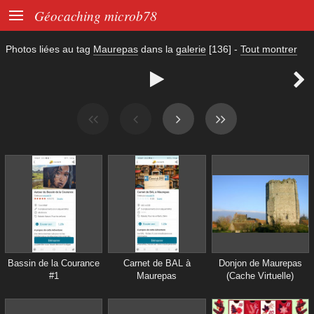

Géocaching microb78
Photos liées au tag
Maurepas
dans la
galerie
[136]
-
Tout montrer


Bassin de la Courance
Carnet de BAL à
Donjon de Maurepas
#1
Maurepas
(Cache Virtuelle)