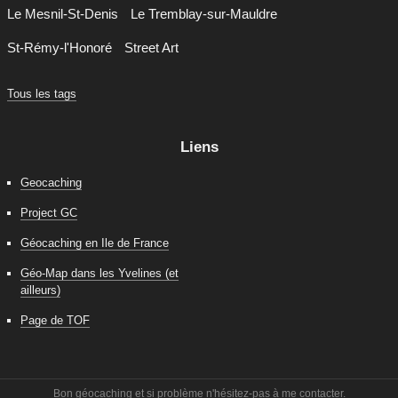
Le Mesnil-St-Denis
Le Tremblay-sur-Mauldre
St-Rémy-l'Honoré
Street Art
Tous les tags
Liens
Geocaching
Project GC
Géocaching en Ile de France
Géo-Map dans les Yvelines (et
ailleurs)
Page de TOF
Bon géocaching et si problème n'hésitez-pas à me contacter.