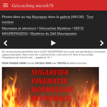

Géocaching microb78
Photos liées au tag
Maurepas
dans la
galerie
[48/136]
-
Tout
montrer
Maurepas et alentours
/
Géocaches Mystères
/
DEFIS
MAUREPASIENS
/
Mystères du Défi Maurepasien


