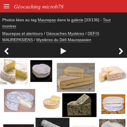

Géocaching microb78
Photos liées au tag
Maurepas
dans la
galerie
[33/136]
-
Tout
montrer
Maurepas et alentours
/
Géocaches Mystères
/
DEFIS
MAUREPASIENS
/
Mystères du Défi Maurepasien


