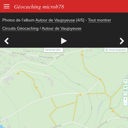

Géocaching microb78
Photos de l'album
Autour de Vaujoyeuse
[4/5]
-
Tout montrer
Circuits Géocaching
/
Autour de Vaujoyeuse


