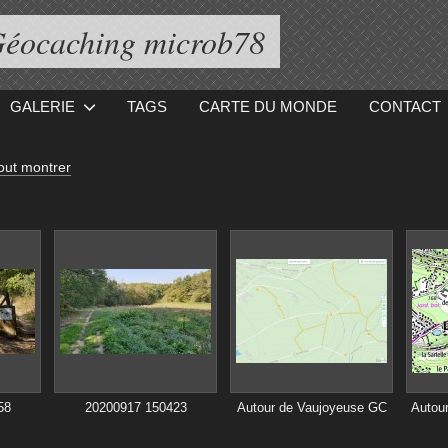
éocaching microb78
GALERIE
TAGS
CARTE DU MONDE
CONTACT
out montrer
58
20200917 150423
Autour de Vaujoyeuse GC
Autou