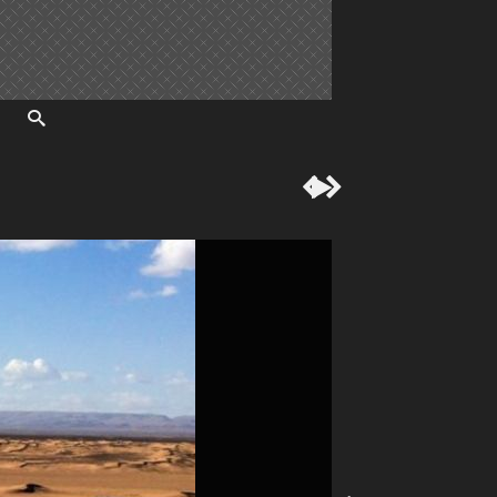


