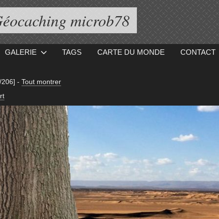
éocaching microb78
GALERIE
TAGS
CARTE DU MONDE
CONTACT
/206]
-
Tout montrer
rt