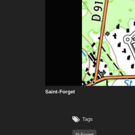
Saint-Forget

Tags
St-Forget