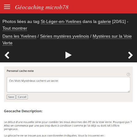

Géocaching microb78
Photos liées au tag
St-Léger-en-Yvelines
dans la
galerie
[20/61]
-
Tout montrer
Dans les Yvelines
/
Séries mystères yvelinois
/
Mystères sur la Voie
Verte


