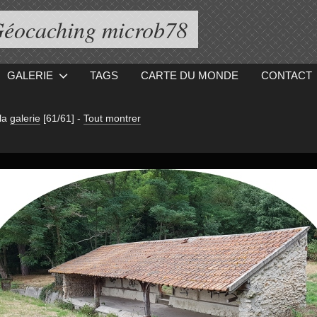
éocaching microb78
GALERIE
TAGS
CARTE DU MONDE
CONTACT
la
galerie
[61/61]
-
Tout montrer