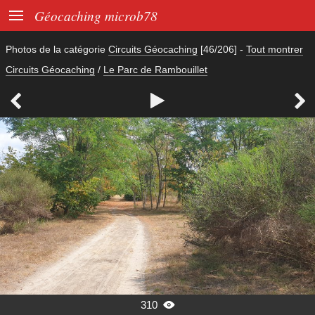

Géocaching microb78
Photos de la catégorie
Circuits Géocaching
[46/206]
-
Tout montrer
Circuits Géocaching
/
Le Parc de Rambouillet



310
