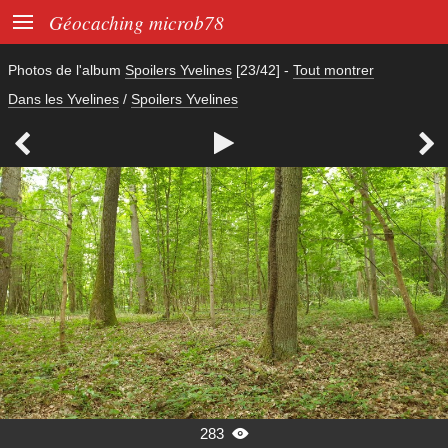

Géocaching microb78
Photos de l'album
Spoilers Yvelines
[23/42]
-
Tout montrer
Dans les Yvelines
/
Spoilers Yvelines



283
